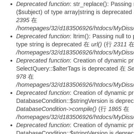
Deprecated function
: str_replace(): Passing
($subject) of type array|string is deprecate
2395
在
/homepages/32/d183506926/htdocs/MyDiss/
Deprecated function
: ltrim(): Passing null t
type string is deprecated 在
url()
(行
2311
/homepages/32/d183506926/htdocs/MyDiss/
Deprecated function
: Creation of dynamic p
SelectQuery::$alterTags is deprecated 在
Se
978
在
/homepages/32/d183506926/htdocs/MyDiss/d
Deprecated function
: Creation of dynamic p
DatabaseCondition::$stringVersion is depre
DatabaseCondition->compile()
(行
1865
在
/homepages/32/d183506926/htdocs/MyDiss/d
Deprecated function
: Creation of dynamic p
DatabaseCondition::$stringVersion is depre