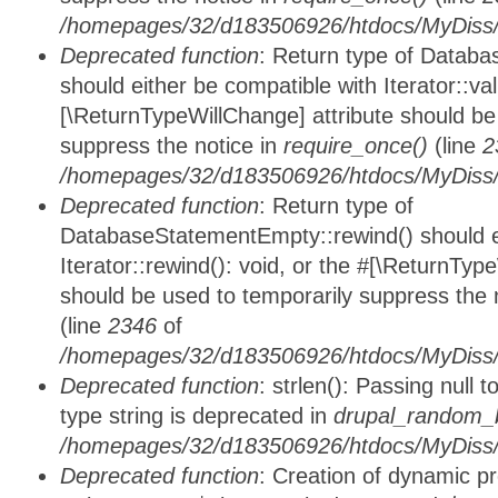
/homepages/32/d183506926/htdocs/MyDiss/d
Deprecated function
: Return type of Databa
should either be compatible with Iterator::vali
[\ReturnTypeWillChange] attribute should be
suppress the notice in
require_once()
(line
2
/homepages/32/d183506926/htdocs/MyDiss/d
Deprecated function
: Return type of
DatabaseStatementEmpty::rewind() should ei
Iterator::rewind(): void, or the #[\ReturnTyp
should be used to temporarily suppress the 
(line
2346
of
/homepages/32/d183506926/htdocs/MyDiss/d
Deprecated function
: strlen(): Passing null 
type string is deprecated in
drupal_random_b
/homepages/32/d183506926/htdocs/MyDiss/d
Deprecated function
: Creation of dynamic p