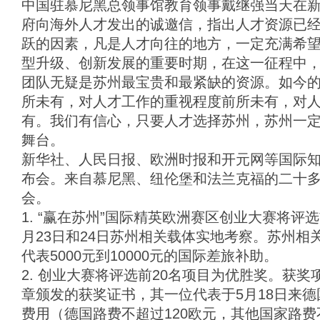
中国驻慕尼黑总领事馆教育领事戴继强当天在
府向海外人才发出的诚邀信，指出人才资源已
跃的因素，凡是人才向往的地方，一定充满希
型升级、创新发展的重要时期，在这一征程中
团队无疑是苏州最宝贵和最紧缺的资源。如今
所未有，对人才工作的重视程度前所未有，对
有。我们有信心，只要人才选择苏州，苏州一
舞台。
新华社、人民日报、欧洲时报和开元网等国际
布会。来自慕尼黑、纽伦堡和法兰克福的二十
会。
1. “赢在苏州”国际精英欧洲赛区创业大赛将评
月23日和24日苏州相关载体实地考察。苏州相
代表5000元到10000元的国际差旅补助。
2. 创业大赛将评选前20名项目为优胜奖。获
章颁发的获奖证书，其一位代表于5月18日来
费用（德国路费不超过120欧元，其他国家路费