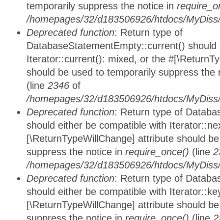
temporarily suppress the notice in
require_o
/homepages/32/d183506926/htdocs/MyDiss/d
Deprecated function
: Return type of
DatabaseStatementEmpty::current() should e
Iterator::current(): mixed, or the #[\ReturnT
should be used to temporarily suppress the 
(line
2346
of
/homepages/32/d183506926/htdocs/MyDiss/d
Deprecated function
: Return type of Datab
should either be compatible with Iterator::nex
[\ReturnTypeWillChange] attribute should be
suppress the notice in
require_once()
(line
2
/homepages/32/d183506926/htdocs/MyDiss/d
Deprecated function
: Return type of Datab
should either be compatible with Iterator::ke
[\ReturnTypeWillChange] attribute should be
suppress the notice in
require_once()
(line
2