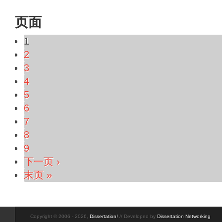
页面
1
2
3
4
5
6
7
8
9
下一页 ›
末页 »
Copyright © 2006 - 2026,
Dissertation!
// Developed by
Dissertation Networking