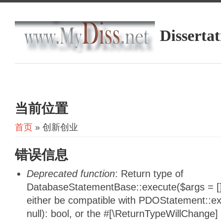
Dissertat
当前位置
首页
» 创新创业
错误信息
Deprecated function
: Return type of
DatabaseStatementBase::execute($args = [],
either be compatible with PDOStatement::e
null): bool, or the #[\ReturnTypeWillChange]