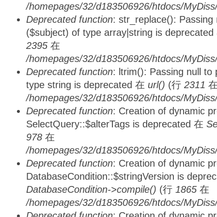
/homepages/32/d183506926/htdocs/MyDiss/
Deprecated function
: str_replace(): Passing
($subject) of type array|string is deprecate
2395
在
/homepages/32/d183506926/htdocs/MyDiss/
Deprecated function
: ltrim(): Passing null t
type string is deprecated 在
url()
(行
2311
/homepages/32/d183506926/htdocs/MyDiss/
Deprecated function
: Creation of dynamic p
SelectQuery::$alterTags is deprecated 在
Se
978
在
/homepages/32/d183506926/htdocs/MyDiss/d
Deprecated function
: Creation of dynamic p
DatabaseCondition::$stringVersion is depre
DatabaseCondition->compile()
(行
1865
在
/homepages/32/d183506926/htdocs/MyDiss/d
Deprecated function
: Creation of dynamic p