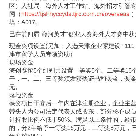
区）人社局、海外人才工作站、海外招才引智
网（
https://tjshhyccyds.tjrc.com.cn/overseas
）
填：A017。
已在前四届“海河英才”创业大赛海外人才赛中
现金奖项设置(另加：入选天津企业家建设 “11
津市留学人员专项资助）
现场奖金
海创赛按5个组别共设置一等奖5个、二等奖15
干，一、二、三等奖颁发获奖证书和奖金，奖金
元。
落地奖金
获奖项目于赛后一年内在津注册企业，企业主
带头人为公司法定代表人或股东，部分核心成
计持股比例不低于50%。满足以上条件的，经
的，分2年给予一等奖16万元，二等奖8万元，