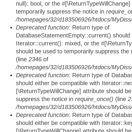
null): bool, or the #[\ReturnTypeWillChange]
temporarily suppress the notice in
require_o
/homepages/32/d183506926/htdocs/MyDiss/d
Deprecated function
: Return type of
DatabaseStatementEmpty::current() should e
Iterator::current(): mixed, or the #[\ReturnT
should be used to temporarily suppress the 
(line
2346
of
/homepages/32/d183506926/htdocs/MyDiss/d
Deprecated function
: Return type of Datab
should either be compatible with Iterator::nex
[\ReturnTypeWillChange] attribute should be
suppress the notice in
require_once()
(line
2
/homepages/32/d183506926/htdocs/MyDiss/d
Deprecated function
: Return type of Datab
should either be compatible with Iterator::ke
[\ReturnTypeWillChange] attribute should be