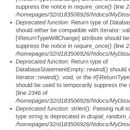
suppress the notice in
require_once()
(line
2
/homepages/32/d183506926/htdocs/MyDiss/d
Deprecated function
: Return type of Databa
should either be compatible with Iterator::vali
[\ReturnTypeWillChange] attribute should be
suppress the notice in
require_once()
(line
2
/homepages/32/d183506926/htdocs/MyDiss/d
Deprecated function
: Return type of
DatabaseStatementEmpty::rewind() should ei
Iterator::rewind(): void, or the #[\ReturnTyp
should be used to temporarily suppress the 
(line
2346
of
/homepages/32/d183506926/htdocs/MyDiss/d
Deprecated function
: strlen(): Passing null 
type string is deprecated in
drupal_random_b
/homepages/32/d183506926/htdocs/MyDiss/d