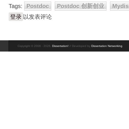
Tags:
Postdoc
Postdoc 创新创业
Mydis
登录
以发表评论
Copyright © 2006 - 2026,
Dissertation!
// Developed by
Dissertation Networking