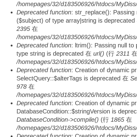
/homepages/32/d183506926/htdocs/MyDiss/
Deprecated function
: str_replace(): Passing
($subject) of type array|string is deprecate
2395
在
/homepages/32/d183506926/htdocs/MyDiss/
Deprecated function
: ltrim(): Passing null t
type string is deprecated 在
url()
(行
2311
/homepages/32/d183506926/htdocs/MyDiss/
Deprecated function
: Creation of dynamic p
SelectQuery::$alterTags is deprecated 在
Se
978
在
/homepages/32/d183506926/htdocs/MyDiss/d
Deprecated function
: Creation of dynamic p
DatabaseCondition::$stringVersion is depre
DatabaseCondition->compile()
(行
1865
在
/homepages/32/d183506926/htdocs/MyDiss/d
Deprecated function
: Creation of dynamic p