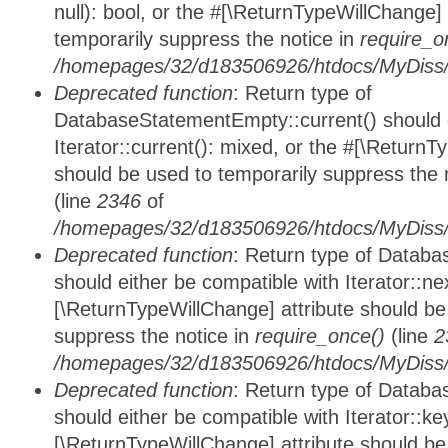
null): bool, or the #[\ReturnTypeWillChange]
temporarily suppress the notice in
require_o
/homepages/32/d183506926/htdocs/MyDiss/d
Deprecated function
: Return type of
DatabaseStatementEmpty::current() should e
Iterator::current(): mixed, or the #[\ReturnT
should be used to temporarily suppress the 
(line
2346
of
/homepages/32/d183506926/htdocs/MyDiss/d
Deprecated function
: Return type of Datab
should either be compatible with Iterator::nex
[\ReturnTypeWillChange] attribute should be
suppress the notice in
require_once()
(line
2
/homepages/32/d183506926/htdocs/MyDiss/d
Deprecated function
: Return type of Datab
should either be compatible with Iterator::ke
[\ReturnTypeWillChange] attribute should be