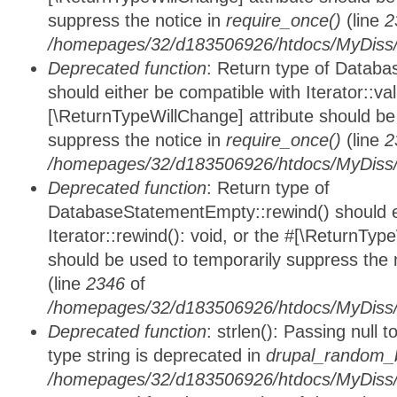
suppress the notice in
require_once()
(line
2
/homepages/32/d183506926/htdocs/MyDiss/d
Deprecated function
: Return type of Databa
should either be compatible with Iterator::vali
[\ReturnTypeWillChange] attribute should be
suppress the notice in
require_once()
(line
2
/homepages/32/d183506926/htdocs/MyDiss/d
Deprecated function
: Return type of
DatabaseStatementEmpty::rewind() should ei
Iterator::rewind(): void, or the #[\ReturnTyp
should be used to temporarily suppress the 
(line
2346
of
/homepages/32/d183506926/htdocs/MyDiss/d
Deprecated function
: strlen(): Passing null 
type string is deprecated in
drupal_random_b
/homepages/32/d183506926/htdocs/MyDiss/d