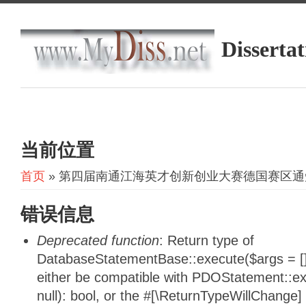
Dissertat
当前位置
首页
» 第四届南通江海英才创新创业大赛德国赛区通
错误信息
Deprecated function
: Return type of
DatabaseStatementBase::execute($args = [],
either be compatible with PDOStatement::e
null): bool, or the #[\ReturnTypeWillChange]