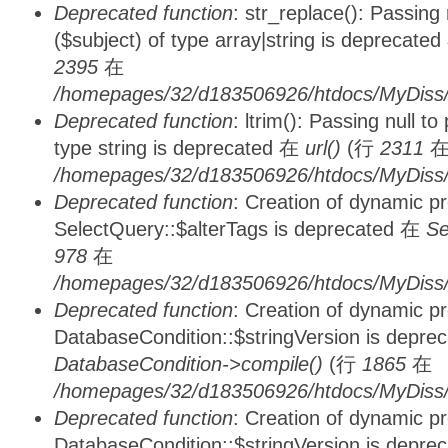
Deprecated function
: str_replace(): Passing
($subject) of type array|string is deprecate
2395
在
/homepages/32/d183506926/htdocs/MyDiss/
Deprecated function
: ltrim(): Passing null t
type string is deprecated 在
url()
(行
2311
/homepages/32/d183506926/htdocs/MyDiss/
Deprecated function
: Creation of dynamic p
SelectQuery::$alterTags is deprecated 在
Se
978
在
/homepages/32/d183506926/htdocs/MyDiss/d
Deprecated function
: Creation of dynamic p
DatabaseCondition::$stringVersion is depre
DatabaseCondition->compile()
(行
1865
在
/homepages/32/d183506926/htdocs/MyDiss/d
Deprecated function
: Creation of dynamic p
DatabaseCondition::$stringVersion is depre