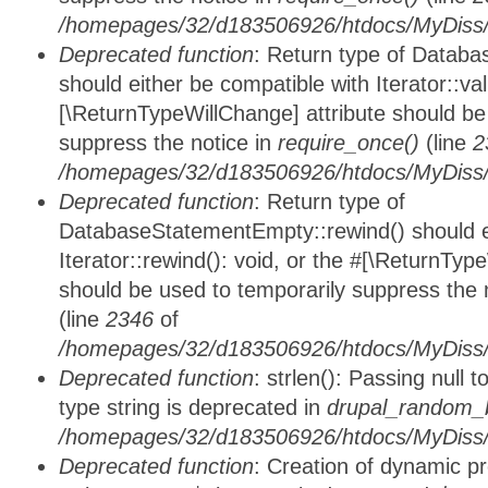
/homepages/32/d183506926/htdocs/MyDiss/d
Deprecated function
: Return type of Databa
should either be compatible with Iterator::vali
[\ReturnTypeWillChange] attribute should be
suppress the notice in
require_once()
(line
2
/homepages/32/d183506926/htdocs/MyDiss/d
Deprecated function
: Return type of
DatabaseStatementEmpty::rewind() should ei
Iterator::rewind(): void, or the #[\ReturnTyp
should be used to temporarily suppress the 
(line
2346
of
/homepages/32/d183506926/htdocs/MyDiss/d
Deprecated function
: strlen(): Passing null 
type string is deprecated in
drupal_random_b
/homepages/32/d183506926/htdocs/MyDiss/d
Deprecated function
: Creation of dynamic p