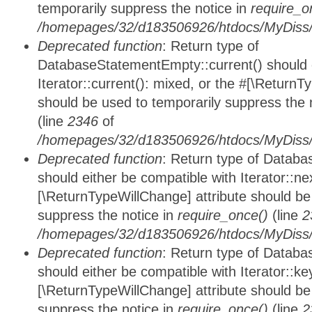
temporarily suppress the notice in
require_o
/homepages/32/d183506926/htdocs/MyDiss/d
Deprecated function
: Return type of
DatabaseStatementEmpty::current() should e
Iterator::current(): mixed, or the #[\ReturnT
should be used to temporarily suppress the 
(line
2346
of
/homepages/32/d183506926/htdocs/MyDiss/d
Deprecated function
: Return type of Datab
should either be compatible with Iterator::nex
[\ReturnTypeWillChange] attribute should be
suppress the notice in
require_once()
(line
2
/homepages/32/d183506926/htdocs/MyDiss/d
Deprecated function
: Return type of Datab
should either be compatible with Iterator::ke
[\ReturnTypeWillChange] attribute should be
suppress the notice in
require_once()
(line
2