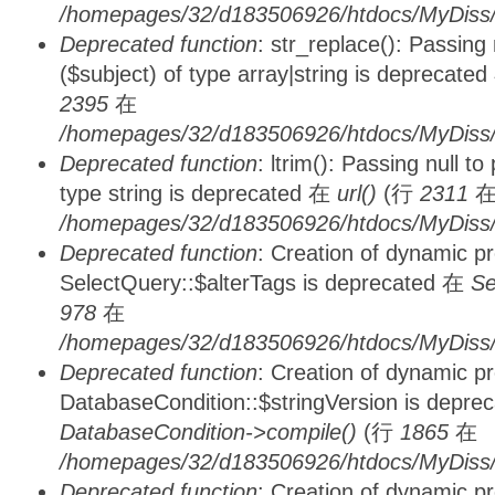
/homepages/32/d183506926/htdocs/MyDiss/
Deprecated function
: str_replace(): Passing
($subject) of type array|string is deprecate
2395
在
/homepages/32/d183506926/htdocs/MyDiss/
Deprecated function
: ltrim(): Passing null t
type string is deprecated 在
url()
(行
2311
/homepages/32/d183506926/htdocs/MyDiss/
Deprecated function
: Creation of dynamic p
SelectQuery::$alterTags is deprecated 在
Se
978
在
/homepages/32/d183506926/htdocs/MyDiss/d
Deprecated function
: Creation of dynamic p
DatabaseCondition::$stringVersion is depre
DatabaseCondition->compile()
(行
1865
在
/homepages/32/d183506926/htdocs/MyDiss/d
Deprecated function
: Creation of dynamic p