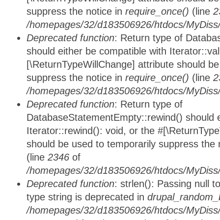
suppress the notice in
require_once()
(line
2
/homepages/32/d183506926/htdocs/MyDiss/d
Deprecated function
: Return type of Databa
should either be compatible with Iterator::vali
[\ReturnTypeWillChange] attribute should be
suppress the notice in
require_once()
(line
2
/homepages/32/d183506926/htdocs/MyDiss/d
Deprecated function
: Return type of
DatabaseStatementEmpty::rewind() should ei
Iterator::rewind(): void, or the #[\ReturnTyp
should be used to temporarily suppress the 
(line
2346
of
/homepages/32/d183506926/htdocs/MyDiss/d
Deprecated function
: strlen(): Passing null 
type string is deprecated in
drupal_random_b
/homepages/32/d183506926/htdocs/MyDiss/d