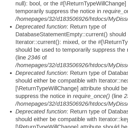
null): bool, or the #[\ReturnTypeWillChange]
temporarily suppress the notice in
require_o
/homepages/32/d183506926/htdocs/MyDiss/d
Deprecated function
: Return type of
DatabaseStatementEmpty::current() should e
Iterator::current(): mixed, or the #[\ReturnT
should be used to temporarily suppress the 
(line
2346
of
/homepages/32/d183506926/htdocs/MyDiss/d
Deprecated function
: Return type of Datab
should either be compatible with Iterator::nex
[\ReturnTypeWillChange] attribute should be
suppress the notice in
require_once()
(line
2
/homepages/32/d183506926/htdocs/MyDiss/d
Deprecated function
: Return type of Datab
should either be compatible with Iterator::ke
[\ReturnTypeWillChange] attribute should be