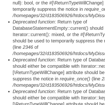
null): bool, or the #[\ReturnTypeWillChange]
temporarily suppress the notice in
require_o
/homepages/32/d183506926/htdocs/MyDiss/d
Deprecated function
: Return type of
DatabaseStatementEmpty::current() should e
Iterator::current(): mixed, or the #[\ReturnT
should be used to temporarily suppress the 
(line
2346
of
/homepages/32/d183506926/htdocs/MyDiss/d
Deprecated function
: Return type of Datab
should either be compatible with Iterator::nex
[\ReturnTypeWillChange] attribute should be
suppress the notice in
require_once()
(line
2
/homepages/32/d183506926/htdocs/MyDiss/d
Deprecated function
: Return type of Datab
should either be compatible with Iterator::ke
[\ReturnTypeWillChange] attribute should be