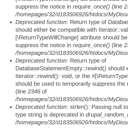
suppress the notice in
require_once()
(line
2
/homepages/32/d183506926/htdocs/MyDiss/d
Deprecated function
: Return type of Databa
should either be compatible with Iterator::vali
[\ReturnTypeWillChange] attribute should be
suppress the notice in
require_once()
(line
2
/homepages/32/d183506926/htdocs/MyDiss/d
Deprecated function
: Return type of
DatabaseStatementEmpty::rewind() should ei
Iterator::rewind(): void, or the #[\ReturnTyp
should be used to temporarily suppress the 
(line
2346
of
/homepages/32/d183506926/htdocs/MyDiss/d
Deprecated function
: strlen(): Passing null 
type string is deprecated in
drupal_random_b
/homepages/32/d183506926/htdocs/MyDiss/d