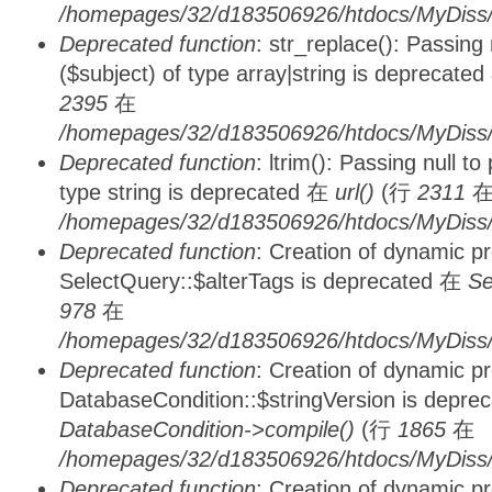
/homepages/32/d183506926/htdocs/MyDiss/
Deprecated function
: str_replace(): Passing
($subject) of type array|string is deprecate
2395
在
/homepages/32/d183506926/htdocs/MyDiss/
Deprecated function
: ltrim(): Passing null t
type string is deprecated 在
url()
(行
2311
/homepages/32/d183506926/htdocs/MyDiss/
Deprecated function
: Creation of dynamic p
SelectQuery::$alterTags is deprecated 在
Se
978
在
/homepages/32/d183506926/htdocs/MyDiss/d
Deprecated function
: Creation of dynamic p
DatabaseCondition::$stringVersion is depre
DatabaseCondition->compile()
(行
1865
在
/homepages/32/d183506926/htdocs/MyDiss/d
Deprecated function
: Creation of dynamic p