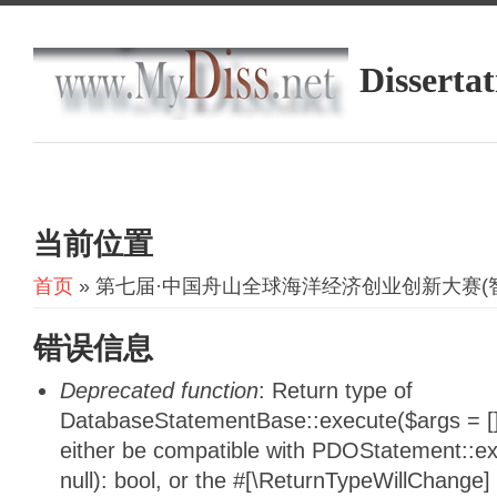
Dissertat
当前位置
首页
» 第七届·中国舟山全球海洋经济创业创新大赛(
错误信息
Deprecated function
: Return type of
DatabaseStatementBase::execute($args = [],
either be compatible with PDOStatement::e
null): bool, or the #[\ReturnTypeWillChange]