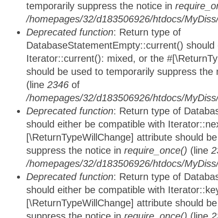
temporarily suppress the notice in
require_o
/homepages/32/d183506926/htdocs/MyDiss/d
Deprecated function
: Return type of
DatabaseStatementEmpty::current() should e
Iterator::current(): mixed, or the #[\ReturnT
should be used to temporarily suppress the 
(line
2346
of
/homepages/32/d183506926/htdocs/MyDiss/d
Deprecated function
: Return type of Datab
should either be compatible with Iterator::nex
[\ReturnTypeWillChange] attribute should be
suppress the notice in
require_once()
(line
2
/homepages/32/d183506926/htdocs/MyDiss/d
Deprecated function
: Return type of Datab
should either be compatible with Iterator::ke
[\ReturnTypeWillChange] attribute should be
suppress the notice in
require_once()
(line
2