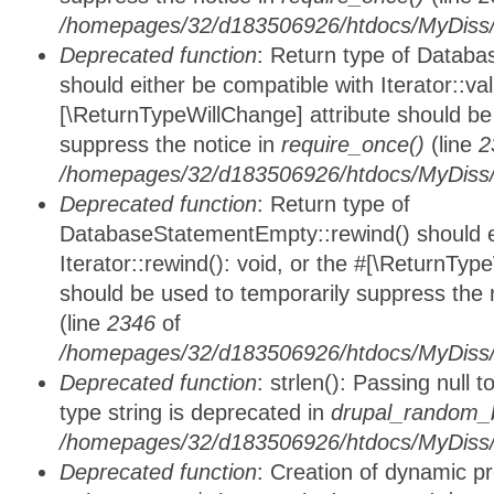
/homepages/32/d183506926/htdocs/MyDiss/d
Deprecated function
: Return type of Databa
should either be compatible with Iterator::vali
[\ReturnTypeWillChange] attribute should be
suppress the notice in
require_once()
(line
2
/homepages/32/d183506926/htdocs/MyDiss/d
Deprecated function
: Return type of
DatabaseStatementEmpty::rewind() should ei
Iterator::rewind(): void, or the #[\ReturnTyp
should be used to temporarily suppress the 
(line
2346
of
/homepages/32/d183506926/htdocs/MyDiss/d
Deprecated function
: strlen(): Passing null 
type string is deprecated in
drupal_random_b
/homepages/32/d183506926/htdocs/MyDiss/d
Deprecated function
: Creation of dynamic p