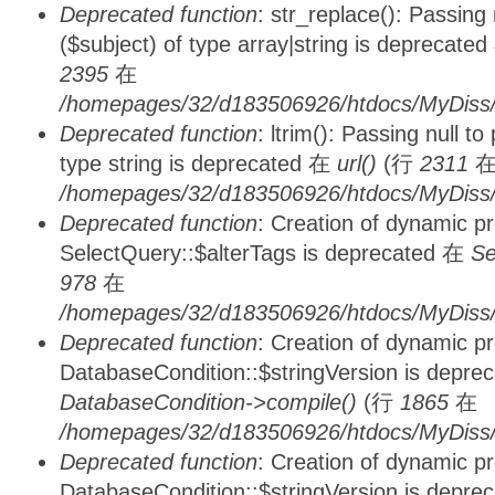
Deprecated function
: str_replace(): Passing
($subject) of type array|string is deprecate
2395
在
/homepages/32/d183506926/htdocs/MyDiss/
Deprecated function
: ltrim(): Passing null t
type string is deprecated 在
url()
(行
2311
/homepages/32/d183506926/htdocs/MyDiss/
Deprecated function
: Creation of dynamic p
SelectQuery::$alterTags is deprecated 在
Se
978
在
/homepages/32/d183506926/htdocs/MyDiss/d
Deprecated function
: Creation of dynamic p
DatabaseCondition::$stringVersion is depre
DatabaseCondition->compile()
(行
1865
在
/homepages/32/d183506926/htdocs/MyDiss/d
Deprecated function
: Creation of dynamic p
DatabaseCondition::$stringVersion is depre