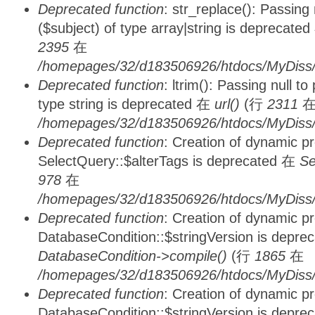
Deprecated function
: str_replace(): Passing
($subject) of type array|string is deprecate
2395
在
/homepages/32/d183506926/htdocs/MyDiss/
Deprecated function
: ltrim(): Passing null t
type string is deprecated 在
url()
(行
2311
/homepages/32/d183506926/htdocs/MyDiss/
Deprecated function
: Creation of dynamic p
SelectQuery::$alterTags is deprecated 在
Se
978
在
/homepages/32/d183506926/htdocs/MyDiss/d
Deprecated function
: Creation of dynamic p
DatabaseCondition::$stringVersion is depre
DatabaseCondition->compile()
(行
1865
在
/homepages/32/d183506926/htdocs/MyDiss/d
Deprecated function
: Creation of dynamic p
DatabaseCondition::$stringVersion is depre