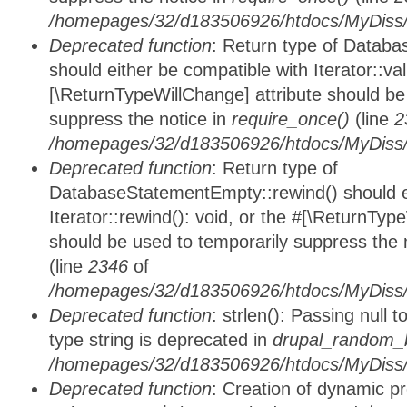
/homepages/32/d183506926/htdocs/MyDiss/d
Deprecated function
: Return type of Databa
should either be compatible with Iterator::vali
[\ReturnTypeWillChange] attribute should be
suppress the notice in
require_once()
(line
2
/homepages/32/d183506926/htdocs/MyDiss/d
Deprecated function
: Return type of
DatabaseStatementEmpty::rewind() should ei
Iterator::rewind(): void, or the #[\ReturnTyp
should be used to temporarily suppress the 
(line
2346
of
/homepages/32/d183506926/htdocs/MyDiss/d
Deprecated function
: strlen(): Passing null 
type string is deprecated in
drupal_random_b
/homepages/32/d183506926/htdocs/MyDiss/d
Deprecated function
: Creation of dynamic p