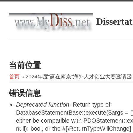
Dissertat
当前位置
首页
» 2024年度“赢在南京”海外人才创业大赛邀请函
错误信息
Deprecated function
: Return type of
DatabaseStatementBase::execute($args = [],
either be compatible with PDOStatement::e
null): bool, or the #[\ReturnTypeWillChange]